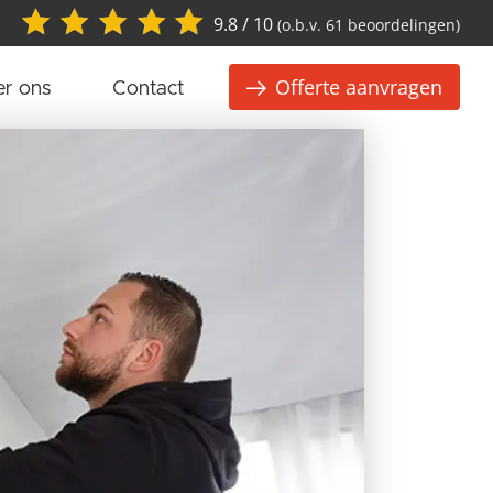
9.8 / 10
(o.b.v. 61 beoordelingen)
Offerte aanvragen
r ons
Contact