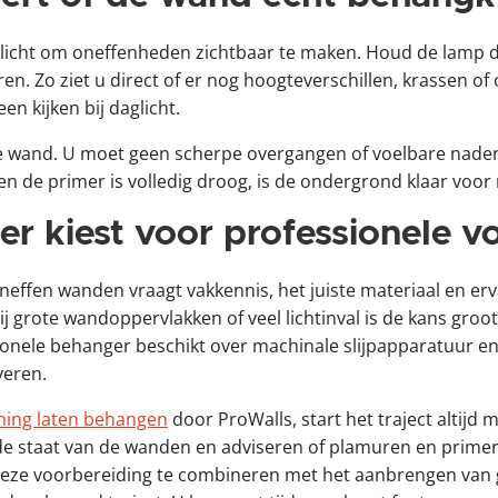
licht om oneffenheden zichtbaar te maken. Houd de lamp di
ren. Zo ziet u direct of er nog hoogteverschillen, krassen of
en kijken bij daglicht.
e wand. U moet geen scherpe overgangen of voelbare nade
en de primer is volledig droog, is de ondergrond klaar voor r
r kiest voor professionele v
effen wanden vraagt vakkennis, het juiste materiaal en er
ij grote wandoppervlakken of veel lichtinval is de kans groo
sionele behanger beschikt over machinale slijpapparatuur 
veren.
ing laten behangen
door ProWalls, start het traject altijd 
e staat van de wanden en adviseren of plamuren en primer 
 deze voorbereiding te combineren met het aanbrengen van gla