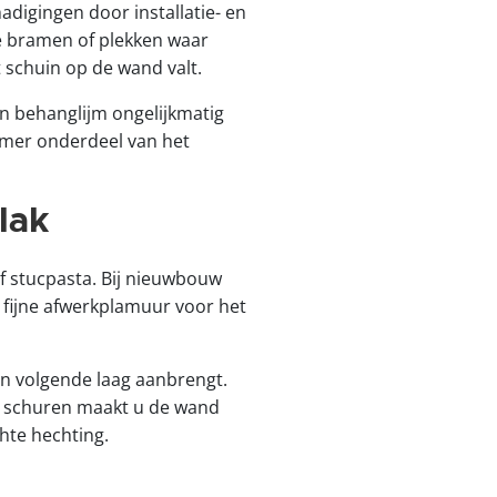
igingen door installatie- en
e bramen of plekken waar
 schuin op de wand valt.
en behanglijm ongelijkmatig
rimer onderdeel van het
lak
f stucpasta. Bij nieuwbouw
 fijne afwerkplamuur voor het
en volgende laag aanbrengt.
et schuren maakt u de wand
chte hechting.