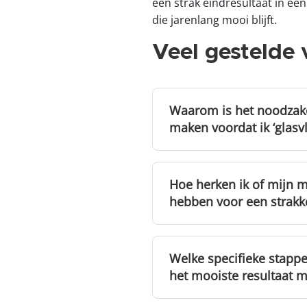
een strak eindresultaat in éé
die jarenlang mooi blijft.
Veel gestelde 
Waarom is het noodzake
maken voordat ik ‘glasvl
Omdat glasvlies- en renov
anders zichtbaar blijven i
Hoe herken ik of mijn m
egale basis, waardoor je e
hebben voor een strakk
op een goed geëgaliseerd
voorbereiding loop je mee
Je herkent oneffen muren d
hand vlak over het oppervl
Welke specifieke stapp
haarscheuren en naden vul 
het mooiste resultaat m
Bij zichtbare golving, hoog
nodig voor een echt strak r
Voor een perfect gladde o