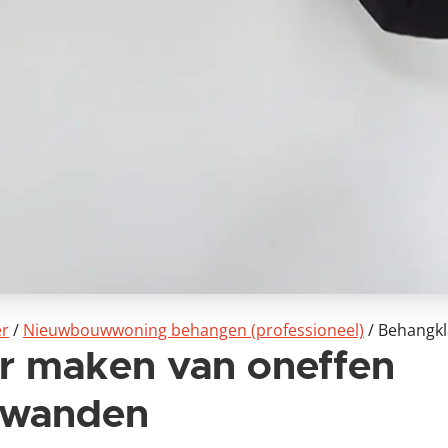
er
/
Nieuwbouwwoning behangen (professioneel)
/
Behangk
r maken van oneffen
wanden