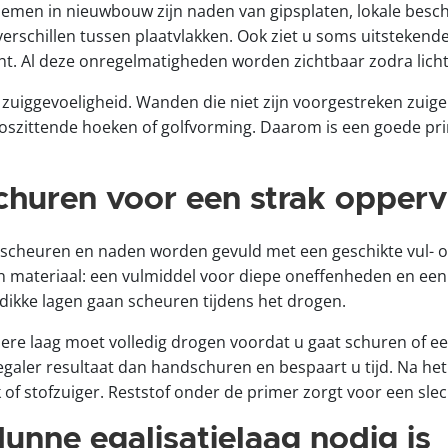
en in nieuwbouw zijn naden van gipsplaten, lokale beschad
erschillen tussen plaatvlakken. Ook ziet u soms uitstekend
t. Al deze onregelmatigheden worden zichtbaar zodra licht
 zuiggevoeligheid. Wanden die niet zijn voorgestreken zuig
, loszittende hoeken of golfvorming. Daarom is een goede p
churen voor een strak opperv
 scheuren en naden worden gevuld met een geschikte vul- o
n materiaal: een vulmiddel voor diepe oneffenheden en een
 dikke lagen gaan scheuren tijdens het drogen.
edere laag moet volledig drogen voordat u gaat schuren of e
egaler resultaat dan handschuren en bespaart u tijd. Na h
 of stofzuiger. Reststof onder de primer zorgt voor een sle
nne egalisatielaag nodig is