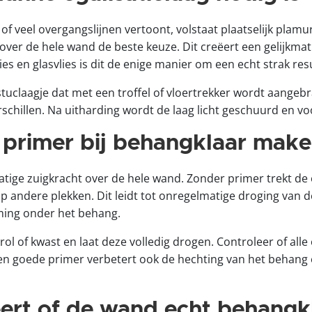
 of veel overgangslijnen vertoont, volstaat plaatselijk plamu
g over de hele wand de beste keuze. Dit creëert een gelijkma
es en glasvlies is dit de enige manier om een echt strak res
stuclaagje dat met een troffel of vloertrekker wordt aangebr
schillen. Na uitharding wordt de laag licht geschuurd en vo
 primer bij behangklaar mak
matige zuigkracht over de hele wand. Zonder primer trekt 
 andere plekken. Dit leidt tot onregelmatige droging van d
ming onder het behang.
l of kwast en laat deze volledig drogen. Controleer of alle
Een goede primer verbetert ook de hechting van het behang 
ert of de wand echt behangkl