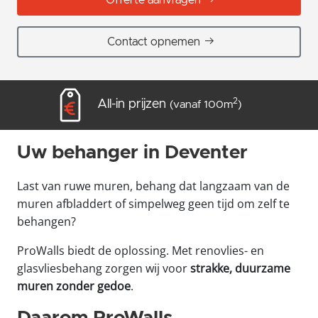
Contact opnemen
2
2
All-in prijzen
A-merk producten
(vanaf 100m
)
Uw behanger in Deventer
Last van ruwe muren, behang dat langzaam van de
muren afbladdert of simpelweg geen tijd om zelf te
behangen?
ProWalls biedt de oplossing. Met renovlies- en
glasvliesbehang zorgen wij voor
strakke, duurzame
muren zonder gedoe
.
Daarom ProWalls