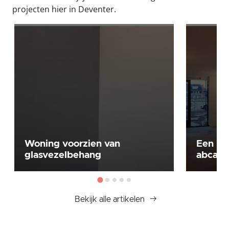
projecten hier in Deventer.
Woning voorzien van
Een le
glasvezelbehang
abcau
Bekijk alle artikelen