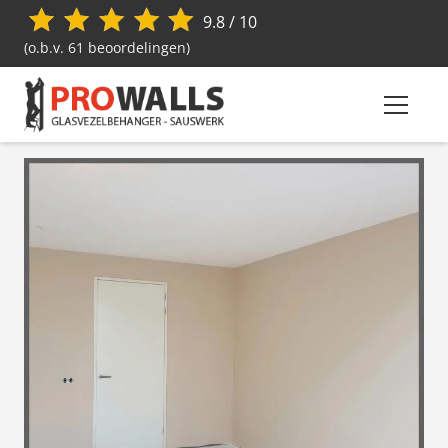
9.8 / 10
(o.b.v. 61 beoordelingen)