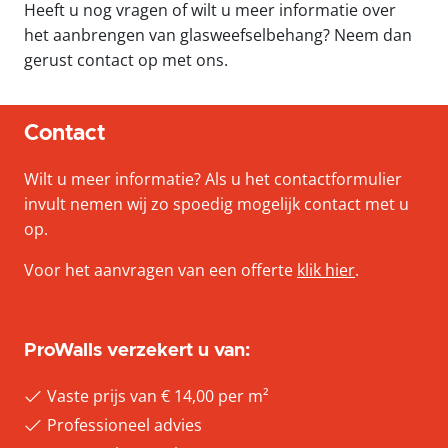
Heeft u nog vragen of wilt u meer informatie over
het aanbrengen van glasweefselbehang? Neem dan
gerust contact op met ons.
Contact
Wilt u meer informatie? Als u het contactformulier
invult nemen wij zo spoedig mogelijk contact met u
op.
Voor het aanvragen van een offerte
klik hier
.
ProWalls verzekert u van:
Vaste prijs van € 14,00 per m²
Professioneel advies