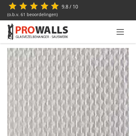
9.8 / 10
(o.b.v. 61 beoordelingen)