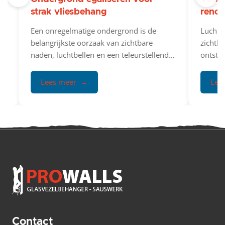
strak vliesbehang
renov
Een onregelmatige ondergrond is de
Luchtbe
belangrijkste oorzaak van zichtbare
zichtba
e
naden, luchtbellen en een teleurstellend
ontstaan
eindresultaat bij het aanbrengen van
ondergr
vliesbehang....
onvold
Lees meer
Lees
Profess
Contact