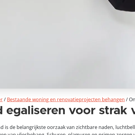
er
/
Bestaande woning en renovatieprojecten behangen
/
On
egaliseren voor strak 
is de belangrijkste oorzaak van zichtbare naden, luchtbell
gen van vliesbehang. Schuren, plamuren en primen zorgen v