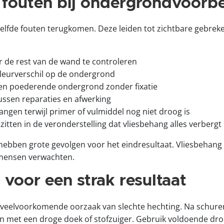
fouten bij ondergrondvoorbe
ezelfde fouten terugkomen. Deze leiden tot zichtbare gebrek
r de rest van de wand te controleren
kleurverschil op de ondergrond
n poederende ondergrond zonder fixatie
ussen reparaties en afwerking
ngen terwijl primer of vulmiddel nog niet droog is
itten in de veronderstelling dat vliesbehang alles verbergt
 hebben grote gevolgen voor het eindresultaat. Vliesbehang
 mensen verwachten.
 voor een strak resultaat
 een veelvoorkomende oorzaak van slechte hechting. Na schur
met een droge doek of stofzuiger. Gebruik voldoende droogt