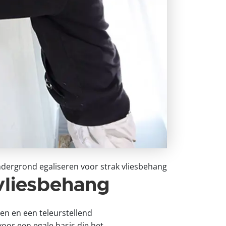
dergrond egaliseren voor strak vliesbehang
vliesbehang
en en een teleurstellend
oor een egale basis die het