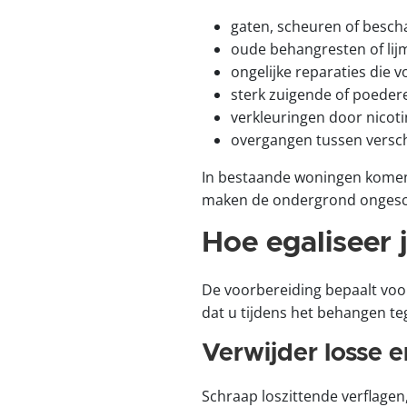
gaten, scheuren of besch
oude behangresten of lijm
ongelijke reparaties die v
sterk zuigende of poede
verkleuringen door nicoti
overgangen tussen versch
In bestaande woningen komen d
maken de ondergrond ongesch
Hoe egaliseer
De voorbereiding bepaalt voor
dat u tijdens het behangen t
Verwijder losse 
Schraap loszittende verflagen