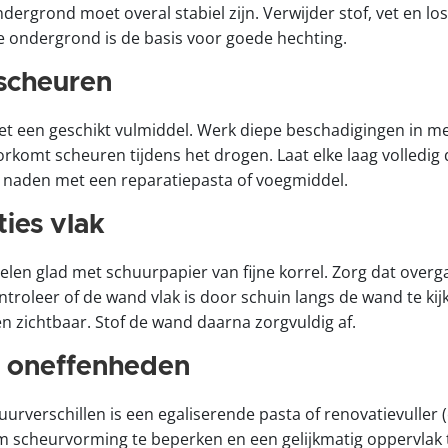
dergrond moet overal stabiel zijn. Verwijder stof, vet en l
e ondergrond is de basis voor goede hechting.
 scheuren
et een geschikt vulmiddel. Werk diepe beschadigingen in m
oorkomt scheuren tijdens het drogen. Laat elke laag volledi
 naden met een reparatiepasta of voegmiddel.
ies vlak
en glad met schuurpapier van fijne korrel. Zorg dat over
ntroleer of de wand vlak is door schuin langs de wand te kijk
 zichtbaar. Stof de wand daarna zorgvuldig af.
e oneffenheden
tuurverschillen is een egaliserende pasta of renovatievuller 
 scheurvorming te beperken en een gelijkmatig oppervlak t