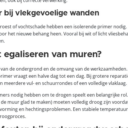
en, ook bij correcte verwerking.
r bij vlekgevoelige wanden
roest of vochtschade hebben een isolerende primer nodig
or het nieuwe behang heen. Vooral bij wit of licht vliesbeha
en.
t egaliseren van muren?
t van de ondergrond en de omvang van de werkzaamheden. 
 primer vraagt een halve dag tot een dag. Bij grotere repara
n meerdere vul- en schuurrondes of een volledige vlaklaag.
imers nodig hebben om te drogen speelt een belangrijke rol
 de muur glad te maken) moeten volledig droog zijn voordat
vorming en hechtingsproblemen. Een stabiele temperatuur
droogproces.