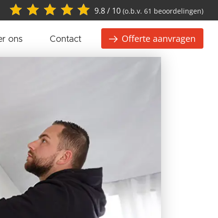
9.8 / 10
(o.b.v. 61 beoordelingen)
Offerte aanvragen
r ons
Contact