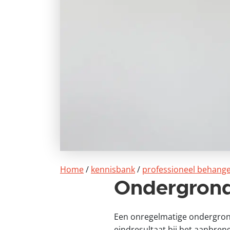
Home
/
kennisbank
/
professioneel behang
Ondergrond 
Een onregelmatige ondergrond 
eindresultaat bij het aanbren