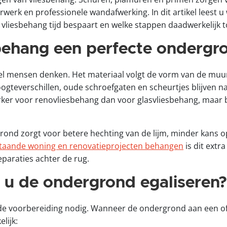
werk en professionele wandafwerking. In dit artikel leest 
iesbehang tijd bespaart en welke stappen daadwerkelijk tot
ehang een perfecte ondergr
el mensen denken. Het materiaal volgt de vorm van de mu
hoogteverschillen, oude schroefgaten en scheurtjes blijven 
 sterker voor renovliesbehang dan voor glasvliesbehang, maa
ond zorgt voor betere hechting van de lijm, minder kans 
taande woning en renovatieprojecten behangen
is dit extr
paraties achter de rug.
u de ondergrond egaliseren?
lfde voorbereiding nodig. Wanneer de ondergrond aan een 
lijk: