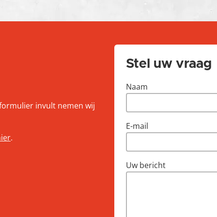
Stel uw vraag
Naam
tformulier invult nemen wij
E-mail
hier
.
Uw bericht