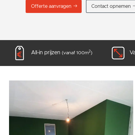
Offerte aanvragen
Contact opnemen
2
All-in prijzen
Va
(vanaf 100m
)