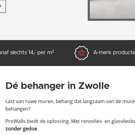
2
naf slechts 14,- per m
A-merk product
Dé behanger in Zwolle
Last van ruwe muren, behang dat langzaam van de muren 
behangen?
ProWalls biedt de oplossing. Met renovlies- en glasvlies
zonder gedoe
.