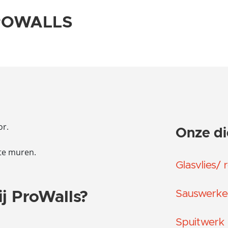
 PROWALLS
or.
Onze di
kte muren.
Glasvlies/ 
Sauswerke
j ProWalls?
Spuitwerk