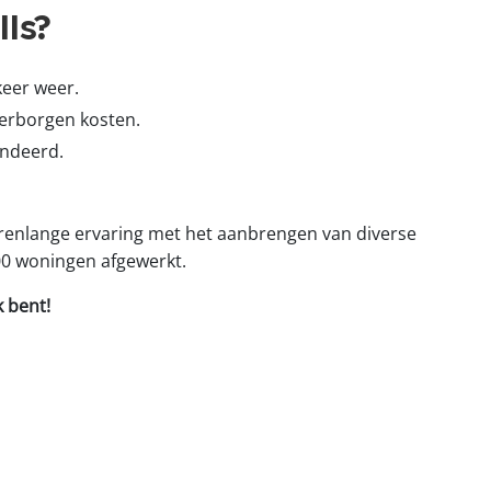
ls?
keer weer.
verborgen kosten.
andeerd.
jarenlange ervaring met het aanbrengen van diverse
00 woningen afgewerkt.
k bent!