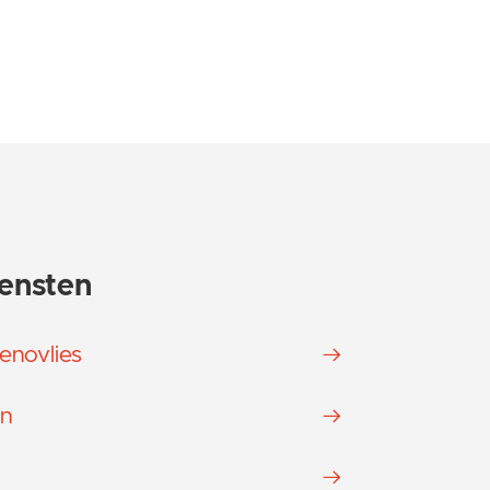
ensten
renovlies
n