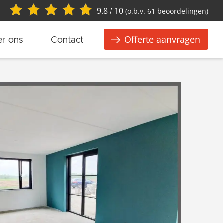
9.8 / 10
(o.b.v. 61 beoordelingen)
Offerte aanvragen
r ons
Contact